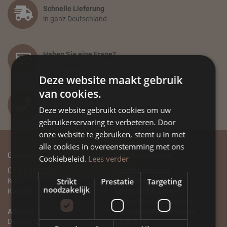
Schnelle Lieferung
in ganz Deutschland
Haben Sie eine Frage?
info@label51.com
Deze website maakt gebruik
van cookies.
+31(0)318-479 837
Deze website gebruikt cookies om uw
Mo - Fr vom 8.30 bis 12.30 Uhr
gebruikerservaring te verbeteren. Door
onze website te gebruiken, stemt u in met
alle cookies in overeenstemming met ons
Über uns
Kundenbetreuung
Cookiebeleid.
Lees verder
Über LABEL51
Kundenbetreuung
Strikt
Prestatie
Targeting
Kultur
Bestellen und liefern
noodzakelijk
Kontakt
Zahlen und stornieren
Umtausch und Rückgabe
Adresse
Garantie und Reparaturen
De Geer 8
Allgemeine