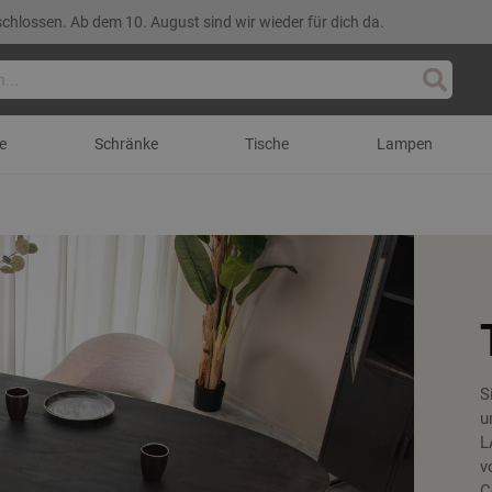
lossen. Ab dem 10. August sind wir wieder für dich da.
Suche
e
Schränke
Tische
Lampen
S
u
L
v
C