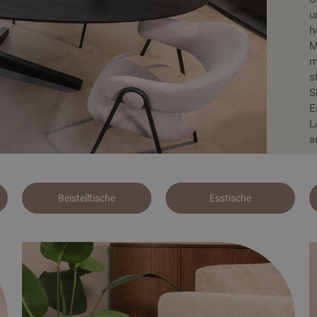
u
h
M
m
s
S
E
L
a
Beistelltische
Esstische