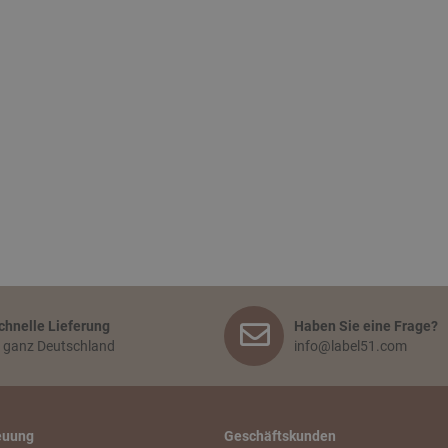
chnelle Lieferung
Haben Sie eine Frage?
n ganz Deutschland
info@label51.com
euung
Geschäftskunden