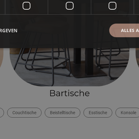
ERGEVEN
ALLES 
Couchtische
Beistelltische
Esstische
Konsole