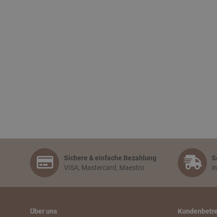
Sichere & einfache Bezahlung
S
VISA, Mastercard, Maestro
i
Über uns
Kundenbetr