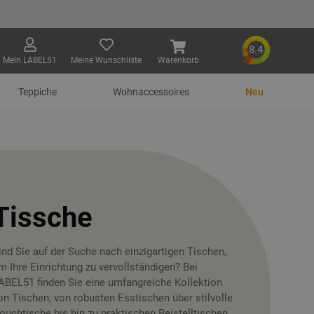
8.4
Mein LABEL51
Meine Wunschliste
Warenkorb
Teppiche
Wohnaccessoires
Neu
Tissche
ind Sie auf der Suche nach einzigartigen Tischen,
m Ihre Einrichtung zu vervollständigen? Bei
ABEL51 finden Sie eine umfangreiche Kollektion
on Tischen, von robusten Esstischen über stilvolle
ouchtische bis hin zu praktischen Beistelltischen