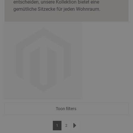
entscheiden, unsere Kollektion bietet eine
gemütliche Sitzecke für jeden Wohnraum.
Toon filters
Seite
Sie lesen gerade die Seite
Seite
1
2