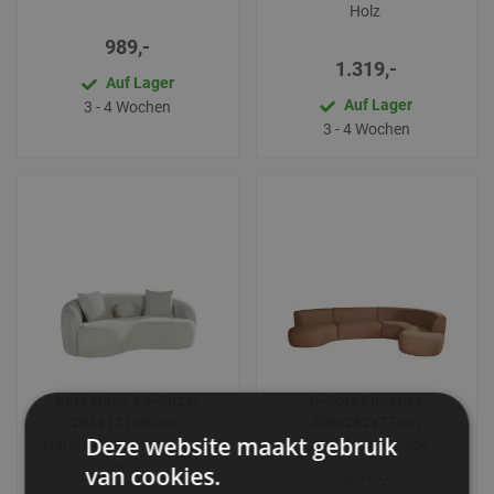
Holz
989,-
1.319,-
Auf Lager
Auf Lager
3 - 4 Wochen
3 - 4 Wochen
Sofa Novo 2,5-Sitzer
U-Sofa Florence
203x121x80 cm
350x262x77 cm
Deze website maakt gebruik
Natural Elite | Schwarzes
Coral Royal Boucle
Holz
van cookies.
3.079,-