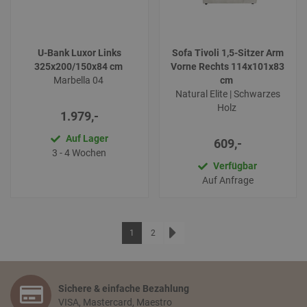
U-Bank Luxor Links
Sofa Tivoli 1,5-Sitzer Arm
325x200/150x84 cm
Vorne Rechts 114x101x83
Marbella 04
cm
Natural Elite | Schwarzes
Holz
1.979,-
Auf Lager
609,-
3 - 4 Wochen
Verfügbar
Auf Anfrage
Seite
Sie lesen gerade die Seite
Seite
1
2
Sichere & einfache Bezahlung
VISA, Mastercard, Maestro