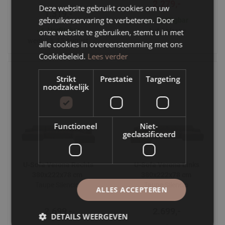
2.279,-
Deze website gebruikt cookies om uw
1.319,-
gebruikerservaring te verbeteren. Door
Verfügbar
Verfügbar
Auf Anfrage
onze website te gebruiken, stemt u in met
week 33, 15 August
alle cookies in overeenstemming met ons
Cookiebeleid.
Lees verder
Strikt
Prestatie
Targeting
noodzakelijk
Functioneel
Niet-
geclassificeerd
U-Sofa Verona Rechts
U-Sofa Verona Links
380x222x78 cm
380x222x78 cm
Taupe Silencio
Taupe Silencio
ALLES ACCEPTEREN
2.699,-
2.699,-
DETAILS WEERGEVEN