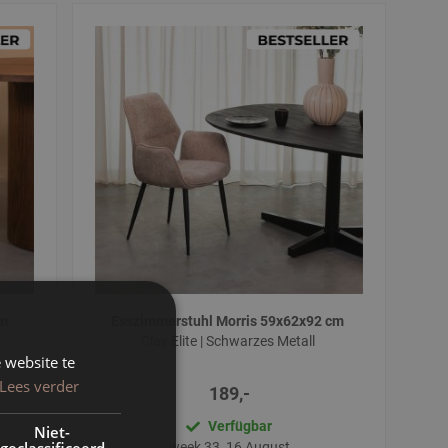
cm
Esszimmerstuhl Morris 59x62x92 cm
Clay Elite | Schwarzes Metall
 website te
Lees verder
189,-
Verfügbar
Niet-
geclassificeerd
week 33, 16 August