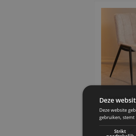
Esszimmerstu
Deze websit
Clay Elite 
Deze website geb
gebruiken, stemt
Strikt
noodzakelijk
3 -