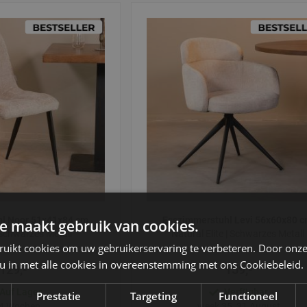
hl Noor 51x41x84 cm
Esszimmerstuhl Levi 56x60x80 
e maakt gebruik van cookies.
| Schwarzes Metall
Natural Elite | Schwarzes Metall
ruikt cookies om uw gebruikerservaring te verbeteren. Door onze
 u in met alle cookies in overeenstemming met ons Cookiebeleid.
129,-
159,-
Auf Lager
Verfügbar
Prestatie
Targeting
Functioneel
 4 Wochen
week 35, 31 August