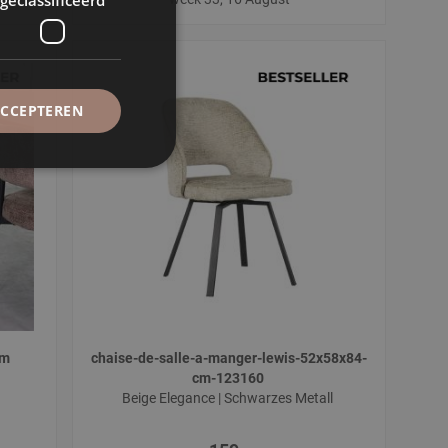
ACCEPTEREN
cm
chaise-de-salle-a-manger-lewis-52x58x84-
l
cm-123160
Beige Elegance | Schwarzes Metall