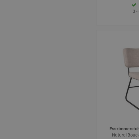
3 -
Esszimmerstu
Natural Boucl