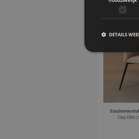
DETAILS WE
Esszimmerstu
Clay Elite 