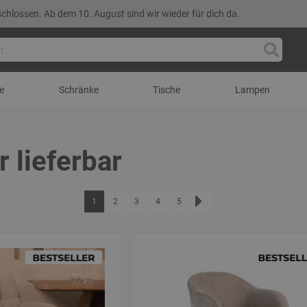
lossen. Ab dem 10. August sind wir wieder für dich da.
Suche
e
Schränke
Tische
Lampen
r lieferbar
Seite
Sie lesen gerade die Seite
Seite
Seite
Seite
Seite
1
2
3
4
5