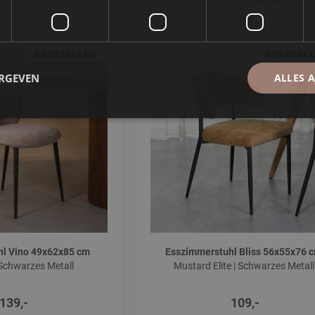
ERGEVEN
ALLES 
hl Vino 49x62x85 cm
Esszimmerstuhl Bliss 56x55x76 
| Schwarzes Metall
Mustard Elite | Schwarzes Metal
139,-
109,-