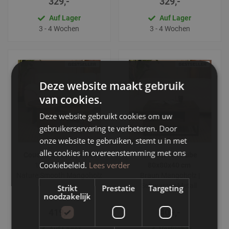
329,-
329,-
Auf Lager
Auf Lager
3 - 4 Wochen
3 - 4 Wochen
Deze website maakt gebruik
van cookies.
Deze website gebruikt cookies om uw
gebruikerservaring te verbeteren. Door
onze website te gebruiken, stemt u in met
alle cookies in overeenstemming met ons
Couchtisch Set Timon
Couchtisch Cube
Cookiebeleid.
Lees verder
100x58x40 cm
80x80x40 cm
Nature Smooth Mangoholz
Braun Mangoholz |
Schwarzes Metall
Strikt
Prestatie
Targeting
noodzakelijk
419,-
409,-
Auf Lager
Verfügbar