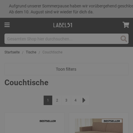
Aufgrund unserer Sommerpause haben wir vorübergehend geschlo
Ab dem 10. August sind wir wieder für dich da.
Such
Startseite
Tische
Couchtische
Toon filters
Couchtische
Seite
Sie lesen gerade die Seite
Seite
Seite
Seite
1
2
3
4