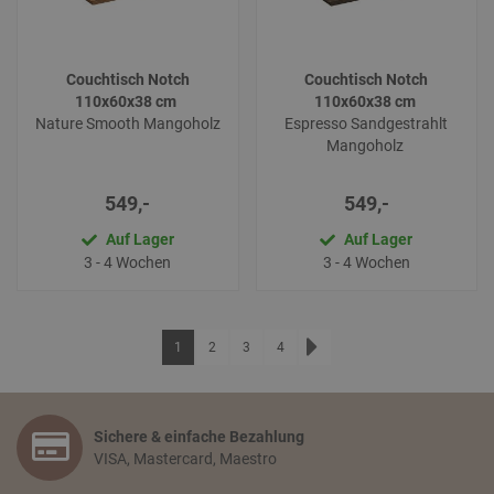
Couchtisch Notch
Couchtisch Notch
110x60x38 cm
110x60x38 cm
Nature Smooth Mangoholz
Espresso Sandgestrahlt
Mangoholz
549,-
549,-
Auf Lager
Auf Lager
3 - 4 Wochen
3 - 4 Wochen
Seite
Sie lesen gerade die Seite
Seite
Seite
Seite
1
2
3
4
Sichere & einfache Bezahlung
VISA, Mastercard, Maestro