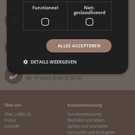
Functioneel
Niet-
geclassificeerd
Schnelle Lieferung
in ganz Deutschland
Haben Sie eine Frage?
ALLES ACCEPTEREN
info@label51.com
DETAILS WEERGEVEN
+31(0)318-479 837
Mo - Fr vom 8.30 bis 12.30 Uhr
Über uns
Kundenbetreuung
Über LABEL51
Kundenbetreuung
Kultur
Bestellen und liefern
Kontakt
Zahlen und stornieren
Umtausch und Rückgabe