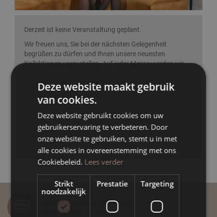
Derzeit ist keine Veranstaltung geplant.
Wir freuen uns, Sie bei der nächsten Gelegenheit
begrüßen zu dürfen und Ihnen unsere neuesten
Kollektionen vorzustellen. Auf jeder Messe werden wir
mehrere neue Artikel präsentieren, die perfekt auf die
neuesten Trends auf dem Markt reagieren.
Deze website maakt gebruik
van cookies.
Während Ihres Besuchs an unserem Stand geben wir
Ihnen immer die Möglichkeit von exklusiven Aktionen zu
Deze website gebruikt cookies om uw
profitieren, die nur in diesen Tagen gültig sind.
gebruikerservaring te verbeteren. Door
Wir hoffen, Sie bald auf einer unserer Messen begrüßen
onze website te gebruiken, stemt u in met
zu dürfen!
alle cookies in overeenstemming met ons
Cookiebeleid.
Lees verder
Strikt
Prestatie
Targeting
noodzakelijk
Sichere & einfache Bezahlung
VISA, Mastercard, Maestro