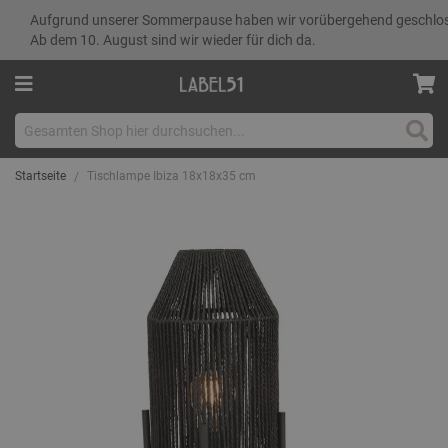
Aufgrund unserer Sommerpause haben wir vorübergehend geschlo
Ab dem 10. August sind wir wieder für dich da.
Such
Startseite
Tischlampe Ibiza 18x18x35 cm
Zum
Ende
der
Bildgalerie
springen