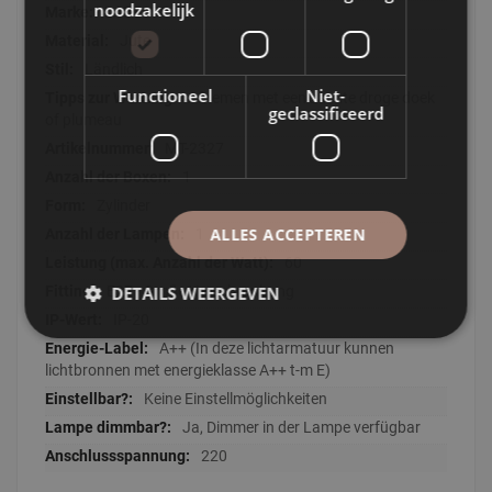
noodzakelijk
LABEL51
Jute
Ländlich
Functioneel
Niet-
Afnemen met een zachte droge doek
geclassificeerd
of plumeau
MT-2327
1
Zylinder
ALLES ACCEPTEREN
1
60
DETAILS WEERGEVEN
E27 - Große Verschraubung
IP-20
A++ (In deze lichtarmatuur kunnen
lichtbronnen met energieklasse A++ t-m E)
Keine Einstellmöglichkeiten
Ja, Dimmer in der Lampe verfügbar
220