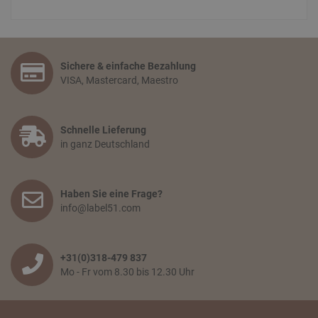
Sichere & einfache Bezahlung
VISA, Mastercard, Maestro
Schnelle Lieferung
in ganz Deutschland
Haben Sie eine Frage?
info@label51.com
+31(0)318-479 837
Mo - Fr vom 8.30 bis 12.30 Uhr