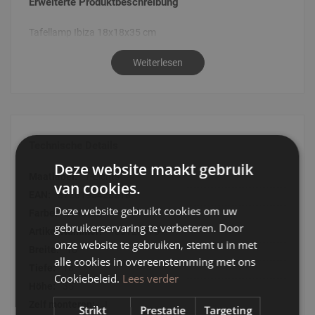
Erweiterte Produktbeschreibung
Tafellamp Ibiza 18x18x35 cm
Weiterlesen
Technische Details
Deze website maakt gebruik
Technische
1-Lichts
van cookies.
Details
8720195423218
Deze website gebruikt cookies om uw
Schwarz
gebruikerservaring te verbeteren. Door
180123676
onze website te gebruiken, stemt u in met
18
alle cookies in overeenstemming met ons
18
Cookiebeleid.
Lees verder
35
J
Strikt
Prestatie
Targeting