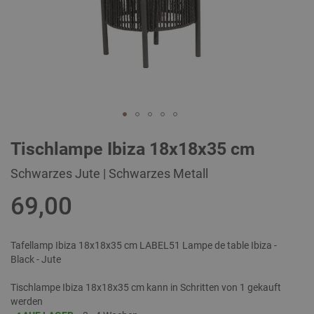
Zum
Tischlampe Ibiza 18x18x35 cm
Anfang
der
Schwarzes Jute | Schwarzes Metall
Bildgalerie
springen
69,00
Tafellamp Ibiza 18x18x35 cm LABEL51 Lampe de table Ibiza -
Black - Jute
Tischlampe Ibiza 18x18x35 cm kann in Schritten von 1 gekauft
werden